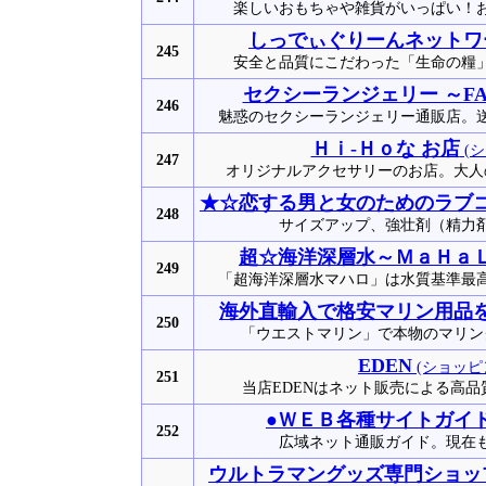
楽しいおもちゃや雑貨がいっぱい！
しっでぃぐりーんネットワ
245
安全と品質にこだわった「生命の糧
セクシーランジェリー ～FAI
246
魅惑のセクシーランジェリー通販店。
Ｈｉ-Ｈｏな お店
(シ
247
オリジナルアクセサリーのお店。大人
★☆恋する男と女のためのラブ
248
サイズアップ、強壮剤（精力
超☆海洋深層水～ＭａＨａ
249
「超海洋深層水マハロ」は水質基準最
海外直輸入で格安マリン用品
250
「ウエストマリン」で本物のマリン
EDEN
(ショッピ
251
当店EDENはネット販売による高品
●ＷＥＢ各種サイトガイ
252
広域ネット通販ガイド。現在
ウルトラマングッズ専門ショップ～