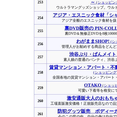
～
253
(ショッピン
ウルトラマングッズショップ。ウル
アジア・エスニック食材「シ
254
アジア全般のエスニック食材を扱
裏DVD販売の PIN-COL
255
裏DVD＆無修正DVDを8枚100
わがままSHOP!
(シ
256
管理人がお勧めする商品をどんど
渋谷ぷり・ぱんメイト
257
素人娘の普通のパンティ、渋谷
賃貸マンション・アパート・不
258
(ショッピング
全国各地の賃貸マンション・アパート
OTAKO
(ショッ
259
可愛い下着等を格安に
激安通販大人のおもち
260
工場直販激安価格！正規販売店なので品質
防犯グッツ販売 ボディー
261
今のこの世の中、自分の身は自分で