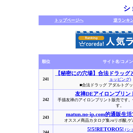
シ
トップページへ
逆ランキ
順位
サイト名/コメ
【秘密にの穴場】合法ドラッグ
241
ョッピング)
■合法ドラッグ アダルトグ
友禅DEアイロンプリン
242
手描友禅のアイロンプリント販売です。
す。
matun.no-ip.com的通販生
243
オススメ商品カタログ集♪αリポ酸,ゲ
5!5!RETORO5!
(シ
244