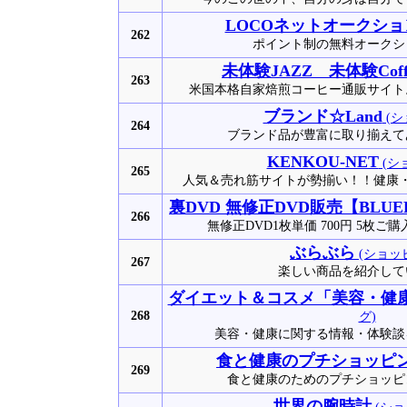
LOCOネットオークショ
262
ポイント制の無料オークシ
未体験JAZZ 未体験Coff
263
米国本格自家焙煎コーヒー通販サイト
ブランド☆Land
(シ
264
ブランド品が豊富に取り揃えて
KENKOU-NET
(シ
265
人気＆売れ筋サイトが勢揃い！！健康
裏DVD 無修正DVD販売【BLUE
266
無修正DVD1枚単価 700円 5枚ご購入
ぶらぶら
(ショッ
267
楽しい商品を紹介して
ダイエット＆コスメ「美容・健
268
グ)
美容・健康に関する情報・体験
食と健康のプチショッピ
269
食と健康のためのプチショッピ
世界の腕時計