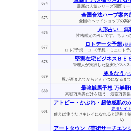
無修正 ハメ撮りされる
674
最新の人気シリーズ関西リー
全国合法ハーブ案内
675
全国のヘッドショップの案
人形占い 無
676
性格鑑定の占いです。ちょっ
ロトデータ予想
(懸
677
ロト7予想・ロト6予想・ミニロト
堅実在宅ビジネスＢＥ
678
管理人が実践した堅実ビジネス
豚＆なう
(ペ
679
豚が産まれてからとんかつになるまで
最強競馬予想 万券野郎
680
高額万馬券だけを狙う、最強万券集
アトピー・かぶれ・超敏感肌の
専用サイト
681
使えば使うだけキレイになれると評判！敏
め
アートタウン（芸術サーチエン