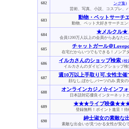
682
ング集)
芸術、写真、小説、コスプレ、
動物・ペットサーチ
683
動物、ペット大好きサーチエン
★メルクル★
684
会員1200万人以上の会員からあなた
チャットガール＠Lovepoi
685
在宅だからいつでもできる！ノンア
イルカさんのショップ検索
(検
686
イルカさんのダイビングショップ検
週10万以上手取り可.女性主催
687
顔なし,ぼかし,パーツのみ.貴女の
オンラインカジノ☆インフォ
688
日本語対応優良インターネット
★★★ライブ映像★★
689
登録無料！ポイント進呈！待
紳士淑女の素敵な
690
素敵な出会いが見つかる女性が安心