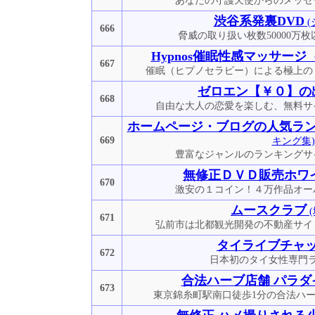
あなたの守護天使からのメッセ
渋谷系発裏DVD
(
666
脅威の取り扱い枚数50000万枚
Hypnos催眠性感マッサージ
667
催眠（ヒプノセラピー）による極上の
ゼロエン【￥０】の
668
自由な大人の恋愛を楽しむ、無料サ
ホームページ・ブログの人気ラ
669
キング集)
豊富なジャンルのランキングサ
無修正ＤＶＤ販売ホワ
670
激安の１コイン！４万作品オー
ムースクラブ
(
671
弘前市は北都観光開発の不動産サイ
タイライブチャ
672
日本初のタイ女性専門
合法ハーブ店舗 パラダ
673
東京錦糸町駅南口徒歩1分の合法ハ