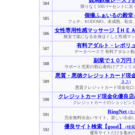
競馬鉄板レース予
584
限りなく100パーセントに
個撮ふぁいるの殿堂
585
フェチ、KODOMO、未成熟、恥
女性専用性感マッサージ【ＨＥ
586
格安で楽になる全身ほぐしと性感マッサ
有料アダルト・レボリ
587
データベースで 有料アダルト
副業で１０万円
588
サポート充実の初心者向けアフィリエ
悪質・悪徳クレジットカード現
589
ネス)
悪質クレジットカード現金化口
クレジットカード現金化優良店
590
クレジットカードのショッピン
RingNet
(出
591
完全無料出会いサイト。楽しい出会
優良サイト検索【good】
(検
592
優良サイトだけを集め