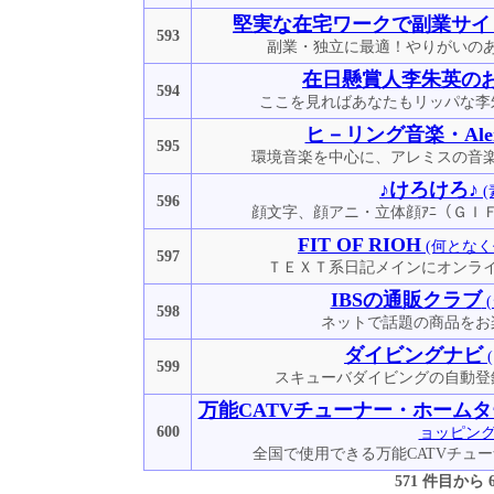
堅実な在宅ワークで副業サイ
593
副業・独立に最適！やりがいの
在日懸賞人李朱英の
594
ここを見ればあなたもリッパな李
ヒ－リング音楽・Alem
595
環境音楽を中心に、アレミスの音
♪けろけろ♪
(
596
顔文字、顔アニ・立体顔ｱﾆ（ＧＩ
FIT OF RIOH
(何となく
597
ＴＥＸＴ系日記メインにオンラ
IBSの通販クラブ
598
ネットで話題の商品をお
ダイビングナビ
599
スキューバダイビングの自動登
万能CATVチューナー・ホームター
600
ョッピング
全国で使用できる万能CATVチュ
571 件目から