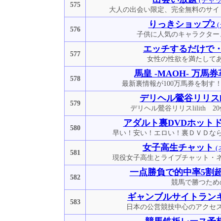
(チャ
575
大人の出会い限定、完全無料のサイ
りっきショップ2
(
576
子供に人気のキャラクター
エッチするだけで
577
女性の性欲を満たして
馬皇 -MAOH- 万馬
578
最新裏情報が100万馬券を制す！今
デリヘル鶯谷リリスlil
579
デリヘル鶯谷リリスlilith 
アダルト裏DVDホット
580
早い！安い！エロい！裏ＤＶＤな
女子高生チャット
(
581
現役女子高生とライブチャット・
一点勝負で的中率5割
582
競馬で勝つため
ギャンブルサイトラン
583
日本の公営競技中心のアクセ