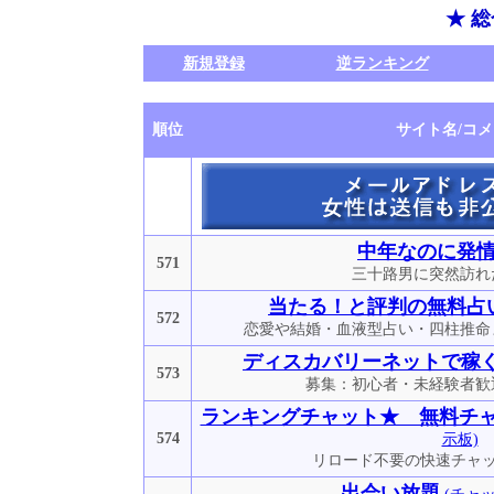
★ 
新規登録
逆ランキング
順位
サイト名/コ
中年なのに発
571
三十路男に突然訪れ
当たる！と評判の無料占
572
恋愛や結婚・血液型占い・四柱推命
ディスカバリーネットで稼ぐ日
573
募集：初心者・未経験者歓
ランキングチャット★ 無料チ
574
示板)
リロード不要の快速チャッ
出会い放題