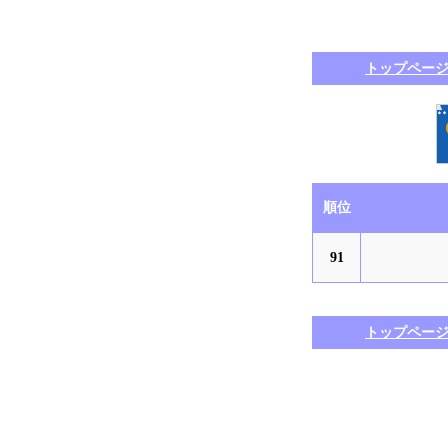
トップペー
順位
91
トップペー