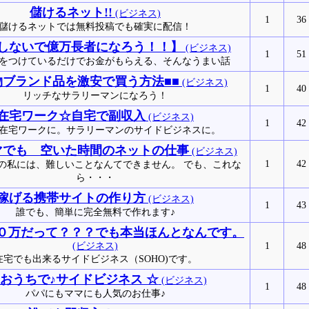
儲けるネット!!
(ビジネス)
1
36
儲けるネットでは無料投稿でも確実に配信！
しないで億万長者になろう！！】
(ビジネス)
1
51
をつけているだけでお金がもらえる、そんなうまい話
物ブランド品を激安で買う方法■■
(ビジネス)
1
40
リッチなサラリーマンになろう！
在宅ワーク☆自宅で副収入
(ビジネス)
1
42
在宅ワークに。サラリーマンのサイドビジネスに。
マでも 空いた時間のネットの仕事
(ビジネス)
1
42
の私には、難しいことなんてできません。 でも、これな
ら・・・
稼げる携帯サイトの作り方
(ビジネス)
1
43
誰でも、簡単に完全無料で作れます♪
０万だって？？？でも本当ほんとなんです。
(ビジネス)
1
48
在宅でも出来るサイドビジネス（SOHO)です。
 おうちで♪サイドビジネス ☆
(ビジネス)
1
48
パパにもママにも人気のお仕事♪