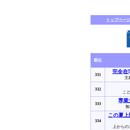
トップペー
順位
完全在
331
主
332
こど
専業
333
無
この夏上
334
上からの