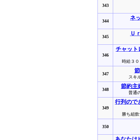
343
ネ
344
Ｕ
345
チャット
346
時給３０
節
347
スキ
節約主婦
348
普通
行列ので
349
勝ち組飲
350
あなたは