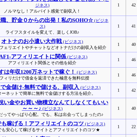
1
42
ジネス)
ノルマなし！アルバイト感覚で副収入！
般職、貯金０からの出発！私のSOHO☆
(ビジネ
1
41
ス)
ライフスタイルを変えて、楽しくJOB♪
オトナのお小遣い大作戦
(ビジネス)
1
40
フェリエイトやチャットなどオトナだけの副収入を紹介
-AF1-アフィリエイトに関係
(ビジネス)
1
46
アフィリエイト関係とその他を紹介
すは年収1200万ネットで稼ぐ！
(ビジネス)
1
46
フィリだけで借金を返済できた極意を無料伝授
で金儲け-無料で儲ける、副収入
(ビジネス)
1
42
ターネットで簡単に無料で金儲けする方法を紹介。
祝い金やお買い物積立なんてしなくてもいい
～～～♪
1
40
(ビジネス)
だってやっぱり心配。でも、私は出会ってしまったの♪
でも稼げる！アフィリエイトのコツ
(ビジネス)
1
22
でも安心して稼げるサイトとアフィリエイトのコツ★