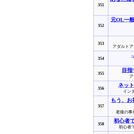
351
元OL一
352
353
アダルトア
354
目指
355
ア
ネット
356
イン
もう、お
357
老後の事
初心者
358
初心者