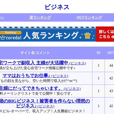
ビジネス
ジへ
逆ランキング
OUTランキング
サイト名/コメント
IN
OU
宅ワークで副収入 主婦が大活躍中
(ビジネス)
1
44
婦が立ち上げた安心在宅ワーク情報公開中です♪
ママはおうちでお仕事♪
(ビジネス)
1
42
もの顔を見ながら、空いた時間で収入が(*^m^*)
主婦にだってできちゃいます。
(ビジネス)
1
43
料メーリングリストで全て公開中！安心です。
陸のBIGビジネス！被害者を作らない理想の
ビジネス♪
1
42
(ビジネス)
スピル-オーバーで、収入アップ！人生勝組ビジネス！