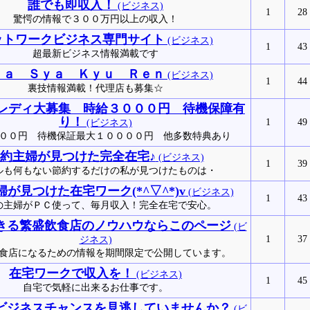
誰でも即収入！
(ビジネス)
1
28
驚愕の情報で３００万円以上の収入！
ットワークビジネス専門サイト
(ビジネス)
1
43
超最新ビジネス情報満載です
ｒａ Ｓｙａ Ｋｙｕ Ｒｅｎ
(ビジネス)
1
44
裏技情報満載！代理店も募集☆
レディ大募集 時給３０００円 待機保障有
り！
1
49
(ビジネス)
００円 待機保証最大１００００円 他多数特典あり
約主婦が見つけた完全在宅♪
(ビジネス)
1
39
ルも何もない節約するだけの私が見つけたものは・
が見つけた在宅ワーク(*^▽^*)v
(ビジネス)
1
43
の主婦がＰＣ使って、毎月収入！完全在宅で安心。
きる繁盛飲食店のノウハウならこのページ
(ビ
1
37
ジネス)
食店になるための情報を期間限定で公開しています。
在宅ワークで収入を！
(ビジネス)
1
45
自宅で気軽に出来るお仕事です。
ビジネスチャンスを見逃していませんか？
(ビ