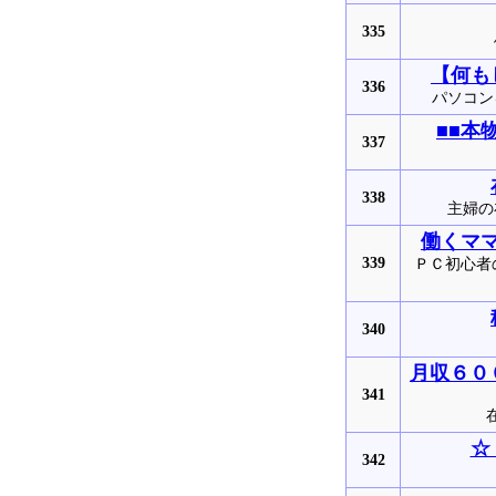
335
【何も
336
パソコン
■■本
337
338
主婦の
働くマ
339
ＰＣ初心者
340
月収６０
341
☆
342