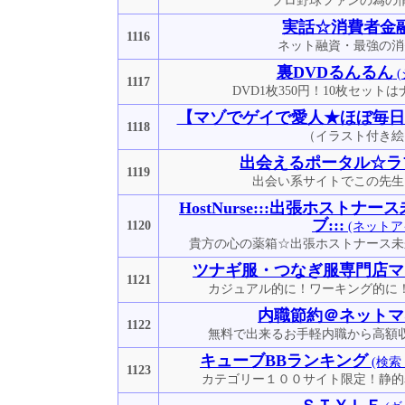
プロ野球ファンの為の
実話☆消費者金
1116
ネット融資・最強の消
裏DVDるんるん
(
1117
DVD1枚350円！10枚セットは
【マゾでゲイで愛人★ほぼ毎日
1118
（イラスト付き絵
出会えるポータル☆ラ
1119
出会い系サイトでこの先生
HostNurse:::出張ホスト
ブ:::
1120
(ネットア
貴方の心の薬箱☆出張ホストナース未
ツナギ服・つなぎ服専門店マ
1121
カジュアル的に！ワーキング的に
内職節約＠ネットマ
1122
無料で出来るお手軽内職から高額
キューブBBランキング
(検索
1123
カテゴリー１００サイト限定！静的