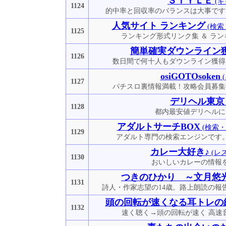
ＳＴＹＬＥ
(ギ
1124
的中率と回収率のバランスは大事です
人気サイト ランキング
(検索
1125
ランキング形式リンク集 ＆ ラ
簡単確実ダウンライン
1126
数日間で何十人もダウンライン獲得
osiGOTOsoken
1127
パチスロ裏情報満載！攻略会員募集
デリヘル東京
1128
都内最安値デリヘルに
アダルトサーチBOX
(検索
1129
アダルト専門の検索エンジンです
カレー大好き♪
(レ
1130
おいしいカレーの情報
つきのひかり ～文月悠
1131
詩人・作家志望の14歳。路上朗読の報
頭の回転が速くなる耳トレの
1132
速く聴く→頭の回転が速く 高速音声