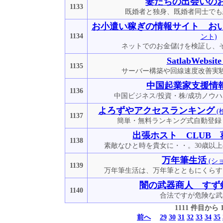
妻たちの出会いの
1133
既婚者と独身、既婚者同士でも
お小遣い稼ぎの情報サイト お
1134
ント)
ネットでのお金儲けを検証し、
SatlabWebsite
1135
サーバー構築や回線速度改善実
中国起業家支援情
1136
中国ビジネス/投資・株/成功ノウハ
よろずやアクセスランキング
(
1137
簡単・無料ランキング式自動登録
出張ホスト CLUB 
1138
素敵なひと時を貴女に・・。30歳以
万年筆生活
(シ
1139
万年筆生活は、万年筆とともにくらす
闇の武器商人 すず
1140
合法ですが危険な武
1111 件目から
前へ
29
30
31
32
33
34
35