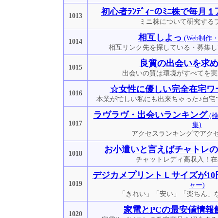
初心者ﾗﾝﾃﾞｨｰのﾐﾆ株で毎月
1013
ミニ株について研究する
相互しよっ
(Web制作
1014
相互リンク先を探している・募集し
良質の出会いを求
1015
出会いの質は環境がすべてを実
☆女性に優しい完全在宅ワ
1016
本業が忙しい私にも出来ちゃった♪自宅
ラヴラヴ・出会いランキング
(
1017
集)
アクセスランキングでアクセ
お小遣いと言えばチャトレの
1018
チャットレディ高収入！在
デジカメプリントＬサイズが10円
1019
ャー)
「きれい」「安い」「楽ちん」
家電とPCの最安値情報
1020