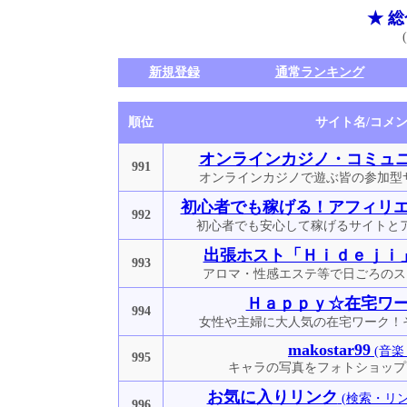
★ 
新規登録
通常ランキング
順位
サイト名/コメ
オンラインカジノ・コミュ
991
オンラインカジノで遊ぶ皆の参加型
初心者でも稼げる！アフィリ
992
初心者でも安心して稼げるサイトと
出張ホスト「Ｈｉｄｅｊｉ
993
アロマ・性感エステ等で日ごろのス
Ｈａｐｐｙ☆在宅ワ
994
女性や主婦に大人気の在宅ワーク！
makostar99
(音楽
995
キャラの写真をフォトショップ
お気に入りリンク
(検索・リ
996