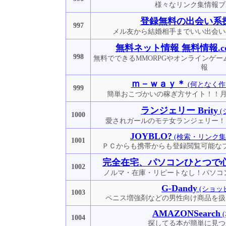
様々なリンク集情報ブ
登録無料の出会い系
997
メル友から結婚相手までいい出会い
無料ネット情報 無料情報.c
998
無料でできるMMORPGやオンラインゲ
報
ｍ－ｗａｙ＊
(何となく作
999
簡単おこづかいの稼ぎ方サイト！！月
ランジェリー Brity
(
1000
愛されガールのモテ女ランジェリー！ヌ
JOYBLO?
(検索・リンク集
1001
ＰＣからも携帯からも登録閲覧可能な
完全在宅、パソコンひとつで
1002
ノルマ・在庫・リピートなし！パソコ
G-Dandy
(ショッ
1003
ペニス増強剤などの男性向け商品を扱
AMAZONSearch
1004
探してる本が簡単に見つ