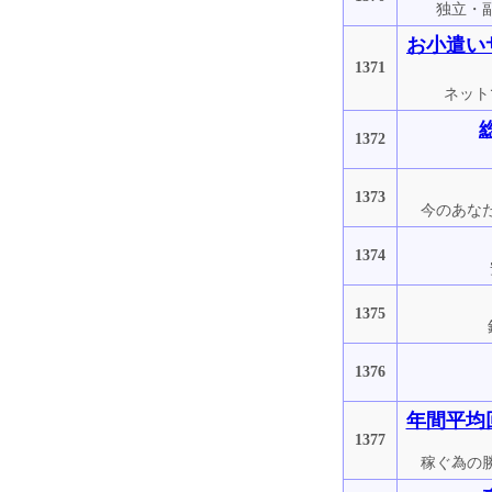
独立・
お小遣い
1371
ネット
1372
1373
今のあな
1374
1375
1376
年間平均
1377
稼ぐ為の