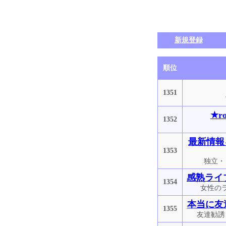
新規登録
順位
1351
★r
1352
最新情報
1353
独立・
感熟ライ
1354
女性の
本当に友
1355
友達勧誘