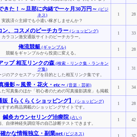
できた！～旦那に内緒で一ヶ月30万円～
(ビジ
1
28
ネス)
実践済☆主婦でも小遣い稼ぎしませんか？
コン、コスメのピーチカラー
(ショッピング)
1
33
カラコン激安通販サイトのピーチカラー。
俺流競艇
(ギャンブル)
1
28
競艇をギャンブルから投資に変える。
アップ 相互リンクの森
(検索・リンク集・ランキン
1
31
グ集)
ージのアクセスアップを目的とした相互リンク集です。
真撮影～風景・花火・etc～
(音楽・芸術)
1
34
した写真集のほか「初心者のための写真撮影講座」も掲載
通販【らくらくショッピング】
(ショッピング)
1
28
おすすめ商品満載のショッピングサイトです。
鍼灸カウンセリング治療院
(占い)
1
42
病、自律神経失調症等の自己診断テストできます。
確かな情報独立・副業net
(ビジネス)
1
37