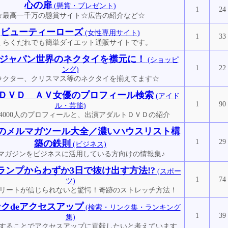
心の扉
(懸賞・プレゼント)
1
24
☆最高一千万の懸賞サイト☆広告の紹介など☆
ビューティーローズ
(女性専用サイト)
1
33
くらくだれでも簡単ダイエット通販サイトです。
ジャパン世界のネクタイを襟元に！
(ショッピ
1
22
ング)
ラクター、クリスマス等のネクタイを揃えてます☆
ＤＶＤ ＡＶ女優のプロフィール検索
(アイド
1
90
ル・芸能)
4000人のプロフィールと、出演アダルトＤＶＤの紹介
のメルマガツール大全／濃いハウスリスト構
1
29
築の鉄則
(ビジネス)
マガジンをビジネスに活用している方向けの情報集♪
ランプからわずか3日で抜け出す方法!?
(スポー
1
74
ツ)
リートが信じられないと驚愕！奇跡のストレッチ方法！
ンクdeアクセスアップ
(検索・リンク集・ランキング
1
39
集)
することでアクセスアップに貢献したいと考えています