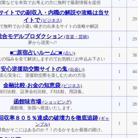
副業などを本気でお考えの方に無料で最新情報を提供
サイトでの副収入・内職の解説や攻略は当サ
1
29
イトで
(ビジネス)
で無料でお小遣い稼ぎの出来るサイトの攻略や解説
総合モデルプロダクション
(音楽・芸術)
1
29
夢から現実へ!!
■□原宿占いルーム□■
(占い)
1
38
たの悩みを全て解決しますのでお気軽にお申込み下さい
安心逆援助交際サイトの鬼
(出会い)
1
44
安心安全に、逆援助交際を楽しむための方法
金融比較-お金の知恵袋
(ビジネス)
1
30
銀行比較、証券会社比較、FX比較、用語集。
函館味市場
(ショッピング)
1
28
函館発、全国へ発送いたします。
回収率８０５％達成の破壊力を徹底追跡
(ギャ
1
34
ンブル)
勝負がそこにはあるのか？！のるかそるか最後の賭け。