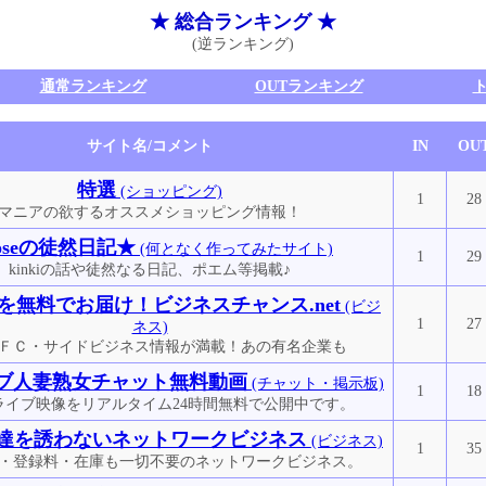
★ 総合ランキング ★
(逆ランキング)
通常ランキング
OUTランキング
サイト名/コメント
IN
OU
特選
(ショッピング)
1
28
マニアの欲するオススメショッピング情報！
oseの徒然日記★
(何となく作ってみたサイト)
1
29
kinkiの話や徒然なる日記、ポエム等掲載♪
を無料でお届け！ビジネスチャンス.net
(ビジ
1
27
ネス)
ＦＣ・サイドビジネス情報が満載！あの有名企業も
ブ人妻熟女チャット無料動画
(チャット・掲示板)
1
18
ライブ映像をリアルタイム24時間無料で公開中です。
達を誘わないネットワークビジネス
(ビジネス)
1
35
・登録料・在庫も一切不要のネットワークビジネス。