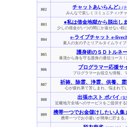
チャットあいらんど♪
(
802
みんなで楽しくコミュニティ♪チャ
●私は借金地獄から脱出しま
803
少しの借金がいつの間にか返せない程
e-ライブチャット e-livech
804
素人の女の子とリアルタイムライブ
護身術のＳＤトルネ
805
暴漢から身を守る護身の通信コース！
プログラマー応援サ
806
プログラマーお役立ち情報、
祈祷、除霊、浄霊、供養、霊
807
心が疲れ果て苦しまれ、悩まれて
出張ホスト ポパイ
(女
808
近畿地方全域へのサービスをご提供する
携帯一つでお金儲けしたい人集
809
携帯一つでお小遣いが簡単に貯まる