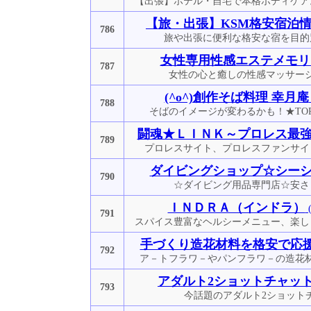
【出張】ホテル・自宅で本格ボディケア
【旅・出張】KSM格安宿泊
786
旅や出張に便利な格安な宿を目的
女性専用性感エステメモリ
787
女性の心と癒しの性感マッサー
(^o^)創作そば料理 幸月庵
788
そばのイメージが変わるかも！★TO
闘魂★ＬＩＮＫ～プロレス最
789
プロレスサイト、プロレスファンサイ
ダイビングショップ☆シー
790
☆ダイビング用品専門店☆安さ
ＩＮＤＲＡ（インドラ）
791
スパイス豊富なヘルシーメニュー、楽し
手づくり造花材料を格安で応
792
ア－トフラワ－やパンフラワ－の造花
アダルト2ショットチャッ
793
今話題のアダルト2ショット