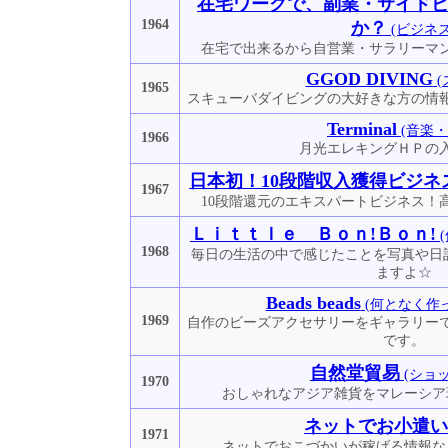
在宅ワークで、副業・サイド
1964
か？
(ビジネス
在宅で出来るから自営業・サラリーマ
GGOD DIVING
(
1965
スキューバダイビングの大好きな方の情
Terminal
(音楽・
1966
月光エレキングＨＰの
日本初！10段階収入獲得ビジネ
1967
10段階還元のエキスパートビジネス！
Ｌｉｔｔｌｅ Ｂｏｎ!Ｂｏｎ!
1968
毎日の生活の中で感じたことを写真や日
ますよ☆
Beads beads
(何となく作
1969
自作のビーズアクセサリーをギャラリー
です。
自然堂貿易
(ショ
1970
おしゃれなアジア雑貨をマレーシア
ネットでお小遣い
1971
ネットでおこづかいが稼げる情報な