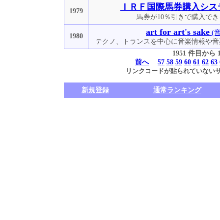
ＩＲＦ国際馬券購入シス
1979
馬券が10％引きで購入で
art for art's sake
(
1980
テクノ、トランスを中心に音楽情報や音
1951 件目から
前へ
57
58
59
60
61
62
63
リンクコードが貼られていない
新規登録
通常ランキング