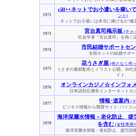
cill++ネットでお小遣いを稼い
1972
ント)
ネットでお小遣いは本当に稼げるか?厳
宮台真司掲示板
(チャ
1973
社会学者『宮台真司』を熱く
市民結婚サポートセン
1974
全国ネットの結婚サポー
花うさぎ屋
(何となく作
1975
うさぎの素材配布とイラスト公開。30代
イト。
オンラインカジノ☆インフォ
1976
日本語対応優良インターネットカ
情報･道案内
(そ
1977
ビジネス情報から懸賞サイト･パソコ
海洋深層水情報－老化防止、疲
1978
を含む
(女性専用
海洋深層水情報－老化防止、疲労回