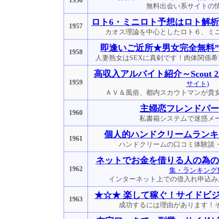
1956
無料出会い系サイトの
ロト6・ミニロト予想はロト解
1957
カオス理論を中心としたロト６、ミ
即逢いご近所★男女完全無料”
1958
人妻熟女はSEXに真剣です！肉体関係
高収入アルバイト紹介～Scout 22t
1959
サイト)
ＡＶ＆風俗、都内スカウトマンが貴
主婦恋フレンドパー
1960
私書箱システムで迷惑メ
個人的ハンドクリームランキ
1961
ハンドクリームの口コミ体験談
ネットでお金を借りる人の為の
1962
集・ランキング
インターネット上での借入れ申込み
★☆★ 楽して稼ぐ！サイドビジ
1963
成功するには理由があります！