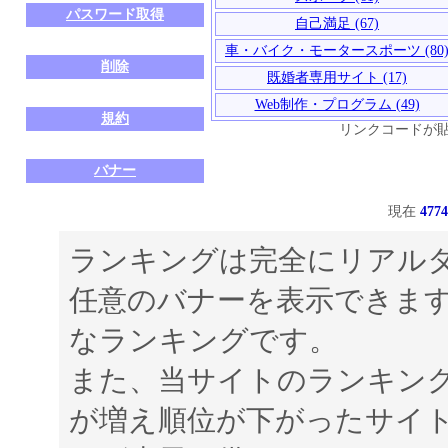
パスワード取得
自己満足 (67)
車・バイク・モータースポーツ (80
削除
既婚者専用サイト (17)
Web制作・プログラム (49)
規約
リンクコードが
バナー
現在
4774
ランキングは完全にリアル
任意のバナーを表示できま
なランキングです。
また、当サイトのランキン
が増え順位が下がったサイト