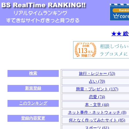
★★ 
検索
旅行・レジャー (53)
占い (70)
新規登録
懸賞・プレゼント (137)
恋愛 (74)
このランキング
本・文学 (44)
ネット事件・ネットウォッチ (8)
登録内容変更
何となく作ってみたサイト (85)
スポーツ (61)